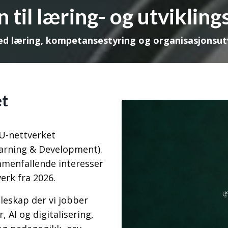
til læring- og utvikling
d læring, kompetansestyring og organisasjonsutv
et
U-nettverket
earning & Development).
mmenfallende interesser
erk fra 2026.
lleskap der vi jobber
 AI og digitalisering,