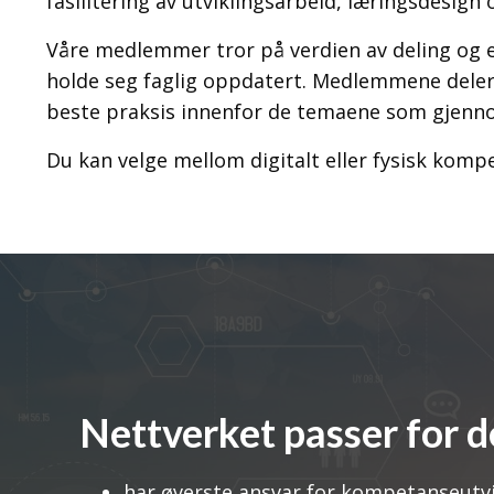
fasilitering av utviklingsarbeid,
læringsdesign o
Våre medlemmer tror på verdien av deling og e
holde seg faglig oppdatert. Medlemmene dele
beste praksis innenfor de temaene som gjenn
Du kan velge mellom digitalt eller fysisk kom
Nettverket passer for 
har øverste ansvar for kompetanseutvi