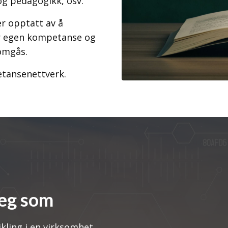
g pedagogikk, osv.
r opptatt av å
r egen kompetanse og
omgås.
petansenettverk.
deg som
kling i en virksomhet