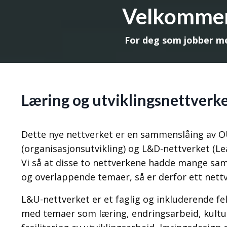
Velkommen 
For deg som jobber me
Læring og utviklingsnettverk
Dette nye nettverket er en sammenslåing av O
(organisasjonsutvikling) og L&D-nettverket (L
Vi så at disse to nettverkene hadde mange sa
og overlappende temaer, så er derfor ett nettv
L&U-nettverket er et faglig og inkluderende fe
med temaer som læring, endringsarbeid, kultur,