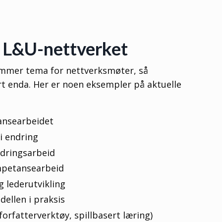
L&U-nettverket
mmer tema for nettverksmøter, så
rt enda. Her er noen eksempler på aktuelle
ansearbeidet
i endring
ndringsarbeid
mpetansearbeid
 lederutvikling
ellen i praksis
forfatterverktøy, spillbasert læring)