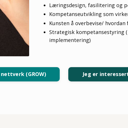
Læringsdesign, fasilitering og 
Kompetanseutvikling som virker
Kunsten å overbevise/ hvordan f
Strategisk kompetansestyring (
implementering)
lt nettverk (GROW)
Jeg er interesser